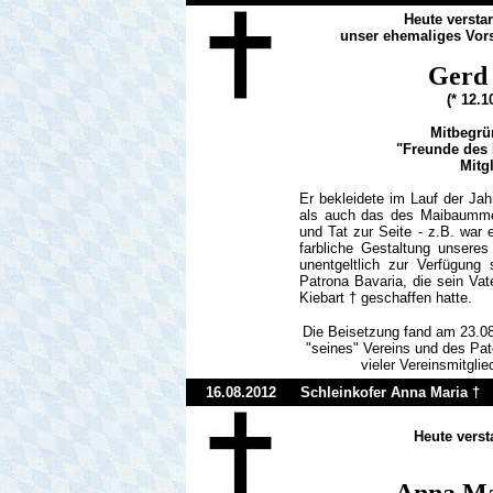
Heute versta
unser ehemaliges Vor
Gerd
(* 12.
Mitbegrü
"Freunde des
Mitgl
Er bekleidete im Lauf der Ja
als auch das des Maibaummei
und Tat zur Seite - z.B. war e
farbliche Gestaltung unsere
unentgeltlich zur Verfügung 
Patrona Bavaria, die sein V
Kiebart † geschaffen hatte.
Die Beisetzung fand am 23.0
"seines" Vereins und des Pat
vieler Vereinsmitglie
16.08.2012
Schleinkofer Anna Maria
†
Heute verst