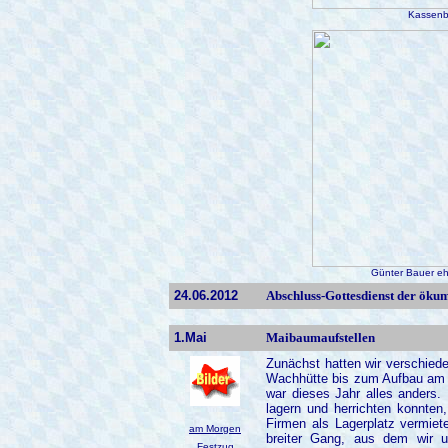
Kassenb
Günter Bauer eh
24.06.2012
Abschluss-Gottesdienst der öku
1.Mai
Maibaumaufstellen
Zunächst hatten wir verschied
Wachhütte bis zum Aufbau am K
war dieses Jahr alles anders.
lagern und herrichten konnten
Firmen als Lagerplatz vermiet
am Morgen
breiter Gang, aus dem wir u
Festzug