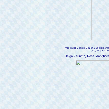
von links: Gertrud Bauer (30), Heidema
(30), Irmgard Dr
Helga Zaunrith, Rosa Manghofer