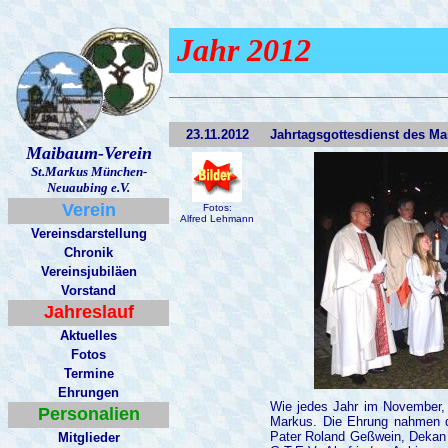
Jahr 2012
23.11.2012
Jahrtagsgottesdienst des M
Maibaum-Verein
St.Markus München-
Neuaubing e.V.
Verein
Fotos:
Alfred Lehmann
Vereinsdarstellung
Chronik
Vereinsjubiläen
Vorstand
Jahreslauf
Aktuelles
Fotos
Termine
Ehrungen
Wie jedes Jahr im November, 
Personalien
Markus. Die Ehrung nahmen de
Pater Roland Geßwein, Dekan 
M
itglieder