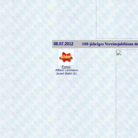
08.07.2012
100-jähriges Vereinsjubiläum 
Fotos:
Alfred Lehmann
Josef Wahl (1)