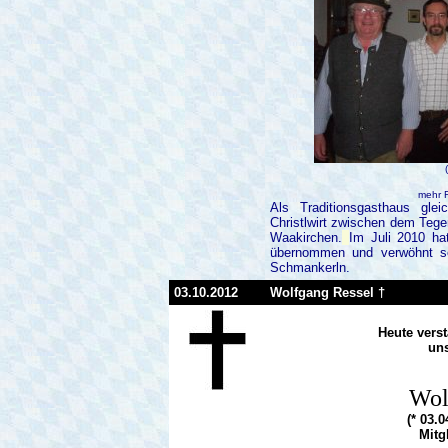
mehr F
Als Traditionsgasthaus gle
Christlwirt zwischen dem Tege
Waakirchen.
Im Juli 2010 hat
übernommen und verwöhnt se
Schmankerln.
03.10.2012
Wolfgang Ressel †
Heute verst
un
Wol
(* 03.
Mitg