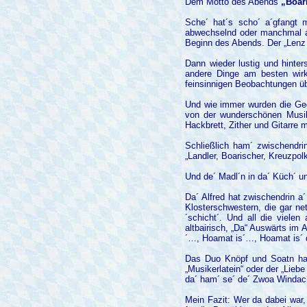
Dem Motto des Abends
„Boar
Sche´ hat´s scho´ a´gfangt
abwechselnd oder manchmal au
Beginn des Abends. Der „Lenz u
Dann wieder lustig und hinter
andere Dinge am besten wir
feinsinnigen Beobachtungen ü
Und wie immer wurden die Ge
von der wunderschönen Mus
Hackbrett, Zither und Gitarre 
Schließlich ham´ zwischendri
„Landler, Boarischer, Kreuzpo
Und de´ Madl´n in da´ Küch´ u
Da´ Alfred hat zwischendrin a´
Klosterschwestern, die gar net
´schicht´. Und all die viele
altbairisch, „Da“ Auswärts im
´…, Hoamat is´…, Hoamat is´ 
Das Duo Knöpf und Soatn hat 
„Musikerlatein“ oder der „Lieb
da´ ham´ se´ de´ Zwoa Windach
Mein Fazit: Wer da dabei war