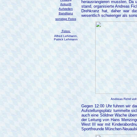
herausrangieren mussten. Da u
Ankunft
stand, organisierte Andreas Fic
Aufstellen
Drehkranz hat, daher war da
Bandltanz
wesentlich schwieriger als sons
sonstige Fotos
Fotos:
Alfred Lehmann,
Patrick Lehmann
Andreas Fichtl vol
Gegen 12:00 Uhr fuhren wir d
Aufstellungsplatz tummelte si
auch eine Söldner Wache übern
der Leitung von Hans Menzing
West III war mit Kinderabordn
Sportfreunde München-Neuaubi