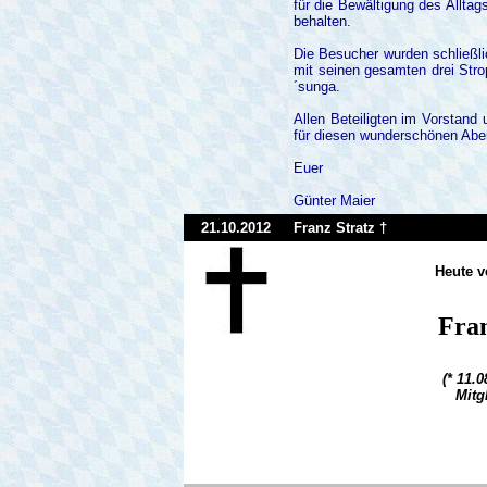
für die Bewältigung des Allta
behalten.
Die Besucher wurden schließli
mit seinen gesamten drei Str
´sunga.
Allen Beteiligten im Vorstand 
für diesen wunderschönen Abe
Euer
Günter Maier
21.10.2012
Franz Stratz †
Heute v
Fran
(* 11.
Mitg