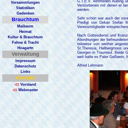
G.T.E.V. Almfrieden Aubing un
Versammlungen
Verstorbenen mit denen er la
Statistiken
werden.
G
edenken
Sehr schön war auch der vora
Brauchtum
Predigt von Dekan Stefan Me
Maibaum
Vereinsmitglieder entsprechen
Heimat
Nach Gottesdienst und Kranzn
Kultur & Brauchtum
Abordnungen der befreundeten 
Fahne & Tracht
teilweise von weither anger
Hoagartn
St.Theresia, Hallbergmoos und
Georgen in Traunreut. Beide G
Verwaltung
weit hatte es Pater Geßwein, fü
Impressum
Alfred Lehmann
Datenschutz
Links
Kontakt
Vorstand
Webmaster