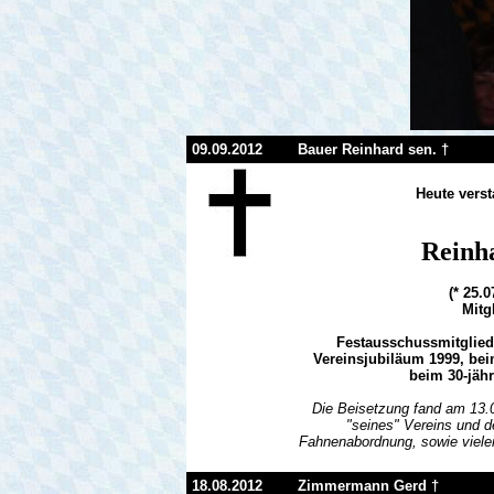
09.09.2012
Bauer Reinhard sen. †
Heute verst
Reinha
(* 25.
Mitg
Festausschussmitglied
Vereinsjubiläum 1999, be
beim 30-jäh
Die Beisetzung fand am 13.
"seines" Vereins und 
Fahnenabordnung, sowie vieler
18.08.2012
Zimmermann Gerd †