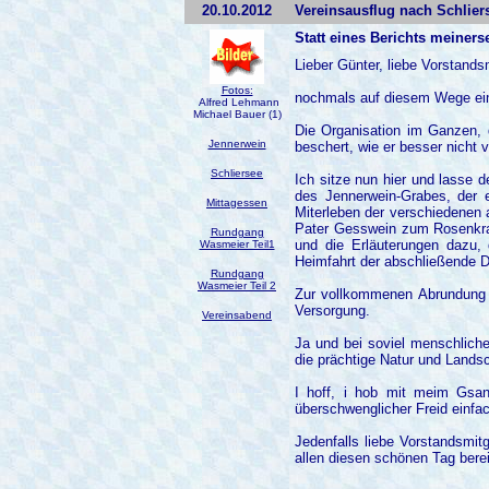
20.10.2012
Vereinsausflug nach Schlier
Statt eines Berichts meiners
Lieber Günter, liebe Vorstandsm
Fotos:
nochmals auf diesem Wege ein
Alfred Lehmann
Michael Bauer (1)
Die Organisation im Ganzen, 
Jennerwein
beschert, wie er besser nicht vo
Schliersee
Ich sitze nun hier und lasse
des Jennerwein-Grabes, der 
Mittagessen
Miterleben der verschiedenen 
Pater Gesswein zum Rosenkra
Rundgang
und die Erläuterungen dazu,
Wasmeier Teil1
Heimfahrt der abschließende 
Rundgang
Wasmeier Teil 2
Zur vollkommenen Abrundung d
Versorgung.
Vereinsabend
Ja und bei soviel menschliche
die prächtige Natur und Lands
I hoff, i hob mit meim Gsan
überschwenglicher Freid einfac
Jedenfalls liebe Vorstandsmit
allen diesen schönen Tag berei